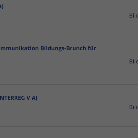
A)
Bil
ommunikation Bildungs-Brunch für
Bil
INTERREG V A)
Bil