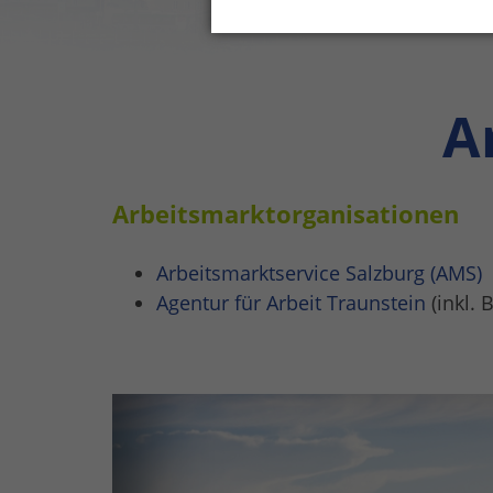
A
Arbeitsmarktorganisationen
Arbeitsmarktservice Salzburg (AMS)
Agentur für Arbeit Traunstein
(inkl. 