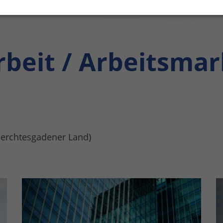
rbeit / Arbeitsmar
Berchtesgadener Land)