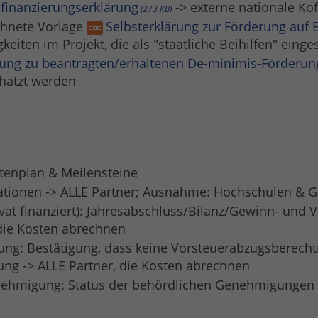
finanzierungserklärung
-> externe nationale Ko
273 KB
chnete Vorlage
Selbsterklärung zur Förderung auf
eiten im Projekt, die als "staatliche Beihilfen" eing
rung zu beantragten/erhaltenen De-minimis-Förderu
chätzt werden
stenplan & Meilensteine
sationen -> ALLE Partner; Ausnahme: Hochschulen & G
ivat finanziert): Jahresabschluss/Bilanz/Gewinn- und 
 die Kosten abrechnen
ng: Bestätigung, dass keine Vorsteuerabzugsberechti
ung -> ALLE Partner, die Kosten abrechnen
enehmigung: Status der behördlichen Genehmigungen