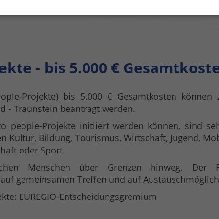
ekte - bis 5.000 € Gesamtkost
eople-Projekte) bis 5.000 € Gesamtkosten können
d - Traunstein beantragt werden.
 people-Projekte initiiert werden können, sind seh
ltur, Bildung, Tourismus, Wirtschaft, Jugend, Mobil
haft oder Sport.
ischen Menschen über Grenzen hinweg. Der F
 auf gemeinsamen Treffen und auf Austauschmöglich
jekte: EUREGIO-Entscheidungsgremium