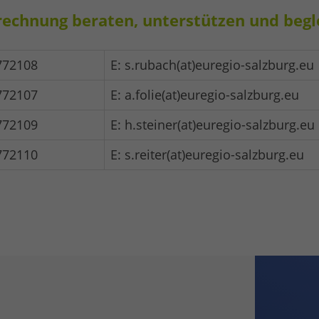
rechnung beraten, unterstützen und begle
772108
E: s.rubach(at)euregio-salzburg.eu
772107
E: a.folie(at)euregio-salzburg.eu
772109
E: h.steiner(at)euregio-salzburg.eu
772110
E: s.reiter(at)euregio-salzburg.eu