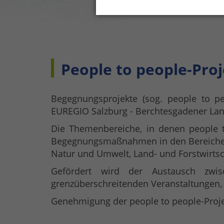
People to people-Proj
Begegnungsprojekte (sog. people to p
EUREGIO Salzburg - Berchtesgadener Lan
Die Themenbereiche, in denen people to
Begegnungsmaßnahmen in den Bereichen Ku
Natur und Umwelt, Land- und Forstwirtsc
Gefördert wird der Austausch zw
grenzüberschreitenden Veranstaltungen,
Genehmigung der people to people-Pro