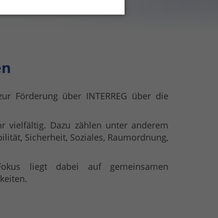
en
 zur Förderung über INTERREG über die
r vielfältig. Dazu zählen unter anderem
ität, Sicherheit, Soziales, Raumordnung,
okus liegt dabei auf gemeinsamen
keiten.