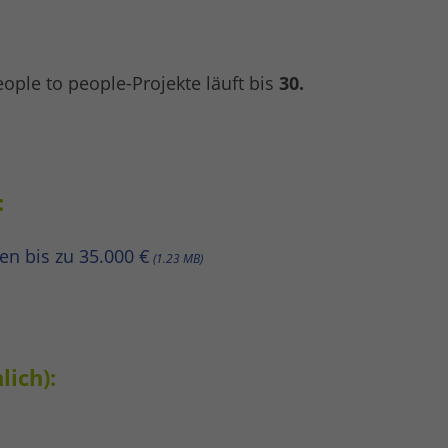
eople to people-Projekte läuft bis
30.
:
n bis zu 35.000 €
1.23 MB
ich):