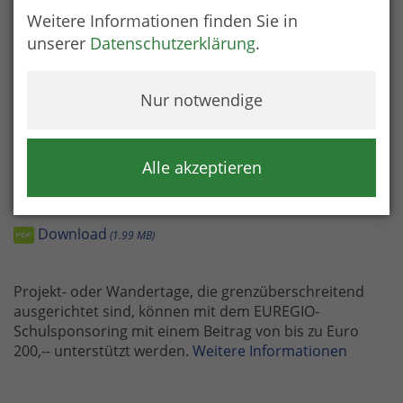
im Gebiet der EUREGIO. Die Liste enthält Vorschläge als
Weitere Informationen finden Sie in
Anregung für Projekt- und/oder Kulturtage sowie
unserer
Datenschutzerklärung
.
kulturell orientierte Ausflüge/Exkursionen mit
Schülerinnen und Schülern.
Die Facharbeitsgruppe Bildung wünscht viel Freude
Nur notwendige
und anregende Erkenntnisse beim Kennenlernen und
Besichtigen von kulturellen Einrichtungen und
Objekten in der EUREGIO Salzburg - Berchtesgadener
Alle akzeptieren
Land – Traunstein.
Download
1.99 MB
Projekt- oder Wandertage, die grenzüberschreitend
ausgerichtet sind, können mit dem EUREGIO-
Schulsponsoring mit einem Beitrag von bis zu Euro
200,-- unterstützt werden.
Weitere Informationen