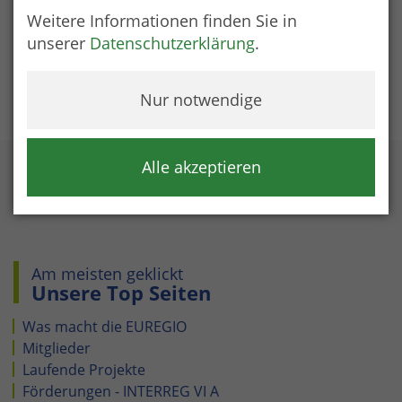
Details auch zur Beantragung entnehmen Sie dem
Weitere Informationen finden Sie in
Leitfaden
.
107 KB
unserer
Datenschutzerklärung
.
Nur notwendige
Alle akzeptieren
Am meisten geklickt
Unsere Top Seiten
Was macht die EUREGIO
Mitglieder
Laufende Projekte
Förderungen - INTERREG VI A