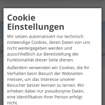
Cookie
Einstellungen
Wir setzen automatisiert nur technisch
notwendige Cookies, deren Daten von uns
nicht weitergegeben werden und
ausschließlich zur Bereitstellung der
Funktionalität dieser Seite dienen.
Außerdem verwenden wir Cookies, die Ihr
Verhalten beim Besuch der Webseiten
EUREGIO-Arbeitsgespräch bei
messen, um das Interesse unserer
Salzburgs Landeshauptfrau
Besucher besser kennen zu lernen. Wir
Landrat Bernhard Kern und Bürgermeister Norbert
erheben dabei nur pseudonyme Daten,
Meindl, Präsident und Vizepräsident der EUREGIO
eine Identifikation Ihrer Person erfolgt
Salzburg – Berchtesgadener Land – Traunstein, trafen
nicht.